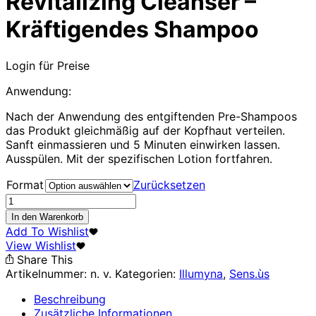
Revitalizing Cleanser –
Kräftigendes Shampoo
Login für Preise
Anwendung:
Nach der Anwendung des entgiftenden Pre-Shampoos
das Produkt gleichmäßig auf der Kopfhaut verteilen.
Sanft einmassieren und 5 Minuten einwirken lassen.
Ausspülen. Mit der spezifischen Lotion fortfahren.
Format
Zurücksetzen
Revitalizing
Cleanser
In den Warenkorb
-
Add To Wishlist
Kräftigendes
View Wishlist
Shampoo
Share This
Menge
Artikelnummer:
n. v.
Kategorien:
Illumyna
,
Sens.ùs
Beschreibung
Zusätzliche Informationen