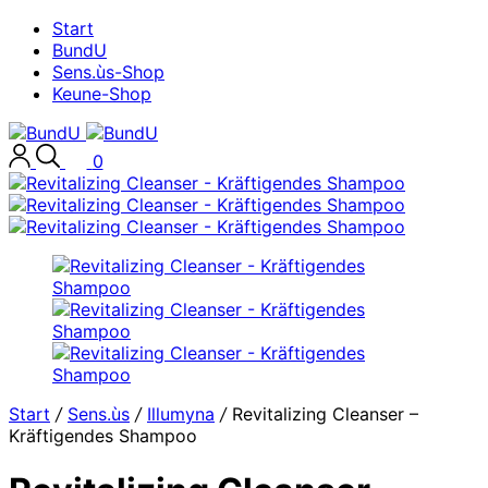
Start
BundU
Sens.ùs-Shop
Keune-Shop
0
Start
/
Sens.ùs
/
Illumyna
/
Revitalizing Cleanser –
Kräftigendes Shampoo