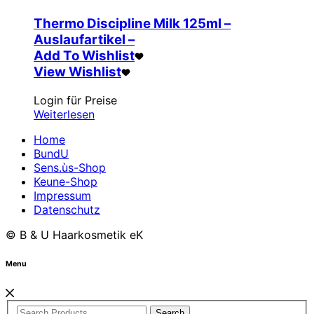
Thermo Discipline Milk 125ml –
Auslaufartikel –
Add To Wishlist
View Wishlist
Login für Preise
Weiterlesen
Home
BundU
Sens.ùs-Shop
Keune-Shop
Impressum
Datenschutz
© B & U Haarkosmetik eK
Menu
Search