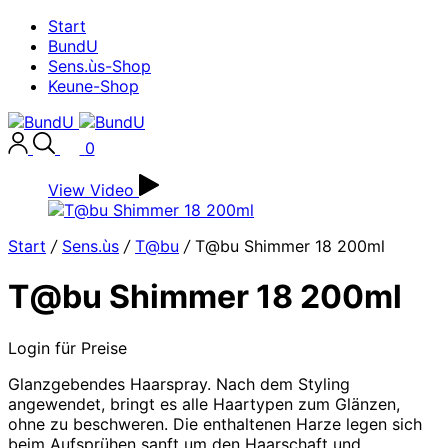
Start
BundU
Sens.ùs-Shop
Keune-Shop
0
View Video
Start
/
Sens.ùs
/
T@bu
/
T@bu Shimmer 18 200ml
T@bu Shimmer 18 200ml
Login für Preise
Glanzgebendes Haarspray. Nach dem Styling
angewendet, bringt es alle Haartypen zum Glänzen,
ohne zu beschweren. Die enthaltenen Harze legen sich
beim Aufsprühen sanft um den Haarschaft und