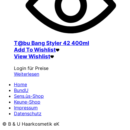
T@bu Bang Styler 42 400ml
Add To Wishlist
View Wishlist
Login für Preise
Weiterlesen
Home
BundU
Sens.ùs-Shop
Keune-Shop
Impressum
Datenschutz
© B & U Haarkosmetik eK