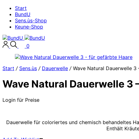
Start
BundU
Sens.ùs-Shop
Keune-Shop
0
Start
/
Sens.ùs
/
Dauerwelle
/
Wave Natural Dauerwelle 3 –
Wave Natural Dauerwelle 3 –
Login für Preise
Dauerwelle für coloriertes und chemisch behandeltes Haa
Enthält Kräut