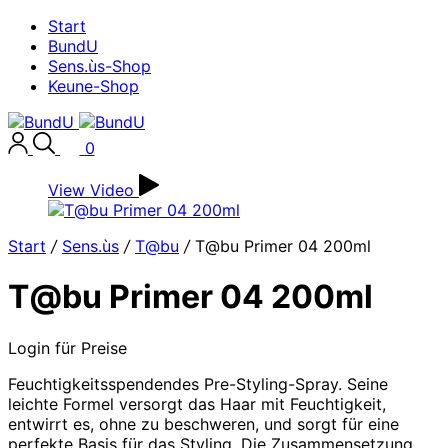
Start
BundU
Sens.ùs-Shop
Keune-Shop
0
View Video
Start
/
Sens.ùs
/
T@bu
/
T@bu Primer 04 200ml
T@bu Primer 04 200ml
Login für Preise
Feuchtigkeitsspendendes Pre-Styling-Spray. Seine
leichte Formel versorgt das Haar mit Feuchtigkeit,
entwirrt es, ohne zu beschweren, und sorgt für eine
perfekte Basis für das Styling. Die Zusammensetzung