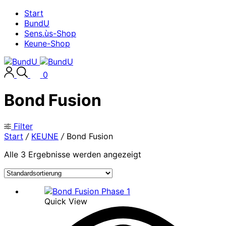
Start
BundU
Sens.ùs-Shop
Keune-Shop
0
Bond Fusion
Filter
Start
/
KEUNE
/
Bond Fusion
Alle 3 Ergebnisse werden angezeigt
Quick View