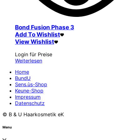
Bond Fusion Phase 3
Add To Wishlist
View Wishlist
Login für Preise
Weiterlesen
Home
BundU
Sens.ùs-Shop
Keune-Shop
Impressum
Datenschutz
© B & U Haarkosmetik eK
Menu