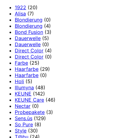
1922
(20)
Alisa
(7)
Blondierung
(0)
Blondierung
(4)
Bond Fusion
(3)
Dauerwelle
(5)
Dauerwelle
(0)
Direct Color
(4)
Direct Color
(0)
Farbe
(25)
Haarfarbe
(29)
Haarfarbe
(0)
Holi
(5)
Illumyna
(48)
KEUNE
(142)
KEUNE Care
(46)
Nectar
(0)
Probepakete
(3)
Sens.ùs
(129)
So Pure
(8)
Style
(30)
T@bu
(24)