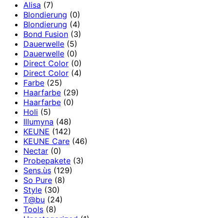
Alisa
(7)
Blondierung
(0)
Blondierung
(4)
Bond Fusion
(3)
Dauerwelle
(5)
Dauerwelle
(0)
Direct Color
(0)
Direct Color
(4)
Farbe
(25)
Haarfarbe
(29)
Haarfarbe
(0)
Holi
(5)
Illumyna
(48)
KEUNE
(142)
KEUNE Care
(46)
Nectar
(0)
Probepakete
(3)
Sens.ùs
(129)
So Pure
(8)
Style
(30)
T@bu
(24)
Tools
(8)