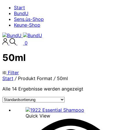
Start
BundU
Sens.ùs-Shop
Keune-Shop
0
50ml
Filter
Start
/
Produkt Format
/
50ml
Alle 14 Ergebnisse werden angezeigt
Quick View