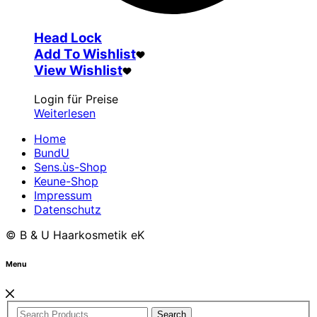
Head Lock
Add To Wishlist
View Wishlist
Login für Preise
Weiterlesen
Home
BundU
Sens.ùs-Shop
Keune-Shop
Impressum
Datenschutz
© B & U Haarkosmetik eK
Menu
Search