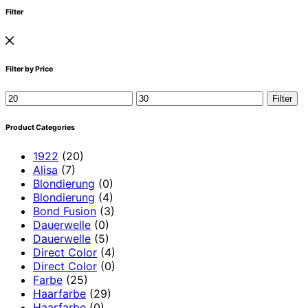
Filter
Filter by Price
Min.
Max.
Filter
Preis
Preis
Product Categories
1922
(20)
Alisa
(7)
Blondierung
(0)
Blondierung
(4)
Bond Fusion
(3)
Dauerwelle
(0)
Dauerwelle
(5)
Direct Color
(4)
Direct Color
(0)
Farbe
(25)
Haarfarbe
(29)
Haarfarbe
(0)