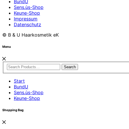
BundU
Sens.ùs-Shop
Keune-Shop
Impressum
Datenschutz
© B & U Haarkosmetik eK
Menu
Search
Start
BundU
Sens.ùs-Shop
Keune-Shop
Shopping Bag