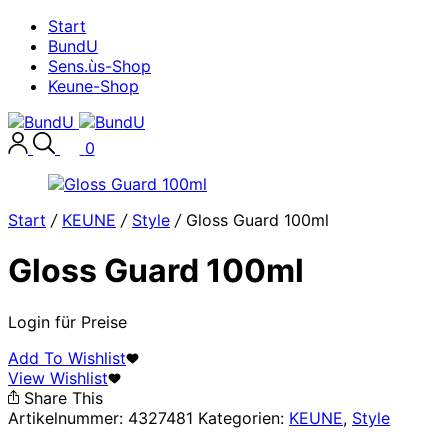
Start
BundU
Sens.ùs-Shop
Keune-Shop
0
Start
/
KEUNE
/
Style
/
Gloss Guard 100ml
Gloss Guard 100ml
Login für Preise
Add To Wishlist
View Wishlist
Share This
Artikelnummer:
4327481
Kategorien:
KEUNE
,
Style