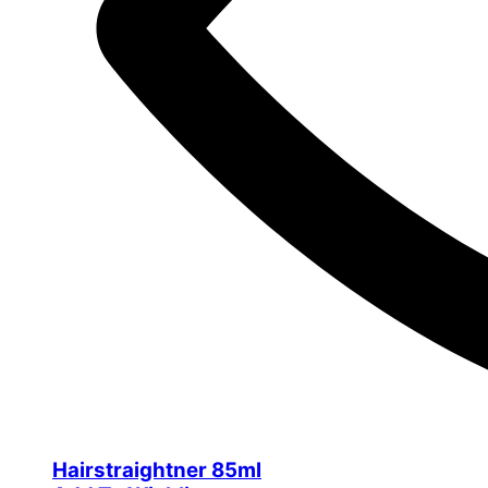
Hairstraightner 85ml