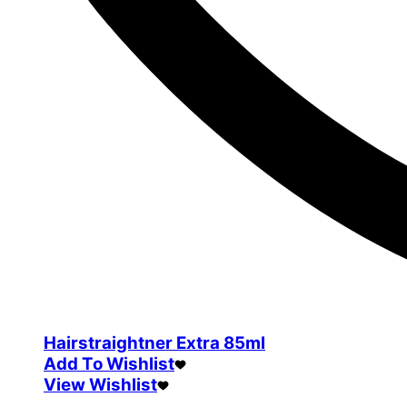
Hairstraightner Extra 85ml
Add To Wishlist
View Wishlist