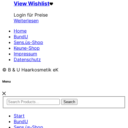
View Wishlist
Login für Preise
Weiterlesen
Home
BundU
Sens.ùs-Shop
Keune-Shop
Impressum
Datenschutz
© B & U Haarkosmetik eK
Menu
Search
Start
BundU
Sens.ùs-Shop