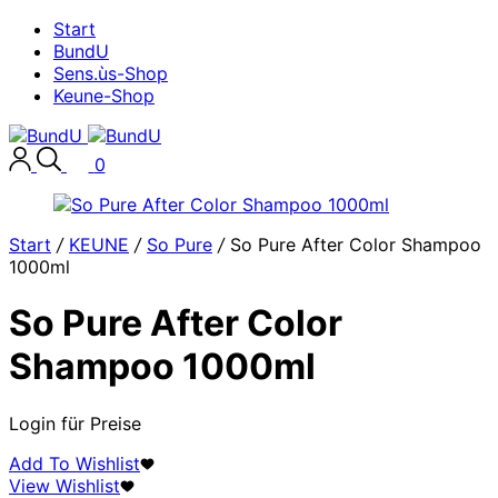
Start
BundU
Sens.ùs-Shop
Keune-Shop
0
Start
/
KEUNE
/
So Pure
/
So Pure After Color Shampoo
1000ml
So Pure After Color
Shampoo 1000ml
Login für Preise
Add To Wishlist
View Wishlist