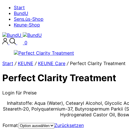
Start
BundU
Sens.ùs-Shop
Keune-Shop
0
Start
/
KEUNE
/
KEUNE Care
/
Perfect Clarity Treatment
Perfect Clarity Treatment
Login für Preise
Inhaltstoffe: Aqua (Water), Cetearyl Alcohol, Glycolic 
Steareth-20, Polyquaternium-37, Butyrospermum Parkii (Sh
Hydrogenated Castor Oil, Boswe
Format
Zurücksetzen