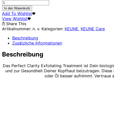
Perfect
Clarity
In den Warenkorb
Treatment
Add To Wishlist
Menge
View Wishlist
Share This
Artikelnummer:
n. v.
Kategorien:
KEUNE
,
KEUNE Care
Beschreibung
Zusätzliche Informationen
Beschreibung
Das Perfect Clarity Exfoliating Treatment ist Dein biol
und zur Gesundheit Deiner Kopfhaut beizutragen. Diese 
oder Öl besser aufnimmt. Vertraue a