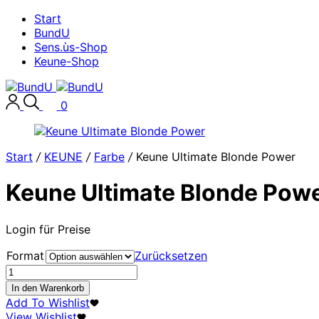
Start
BundU
Sens.ùs-Shop
Keune-Shop
0
Start
/
KEUNE
/
Farbe
/
Keune Ultimate Blonde Power
Keune Ultimate Blonde Pow
Login für Preise
Format
Zurücksetzen
Keune
Ultimate
In den Warenkorb
Blonde
Add To Wishlist
Power
View Wishlist