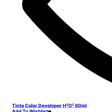
Tinta Color Developer H²O² 60ml
Add To Wishlist