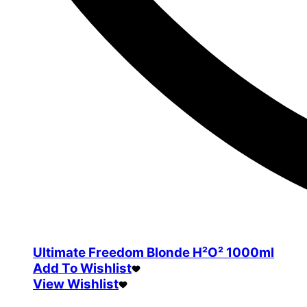
Ultimate Freedom Blonde H²O² 1000ml
Add To Wishlist
View Wishlist