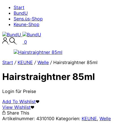
Start
BundU
Sens.ùs-Shop
Keune-Shop
0
Start
/
KEUNE
/
Welle
/
Hairstraightner 85ml
Hairstraightner 85ml
Login für Preise
Add To Wishlist
View Wishlist
Share This
Artikelnummer:
4310100
Kategorien:
KEUNE
,
Welle