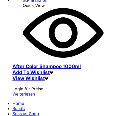
Quick View
After Color Shampoo 1000ml
Add To Wishlist
View Wishlist
Login für Preise
Weiterlesen
Home
BundU
Sens.ùs-Shop