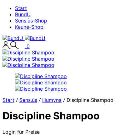
Start
BundU
Sens.ùs-Shop
Keune-Shop
0
Start
/
Sens.ùs
/
Illumyna
/
Discipline Shampoo
Discipline Shampoo
Login für Preise