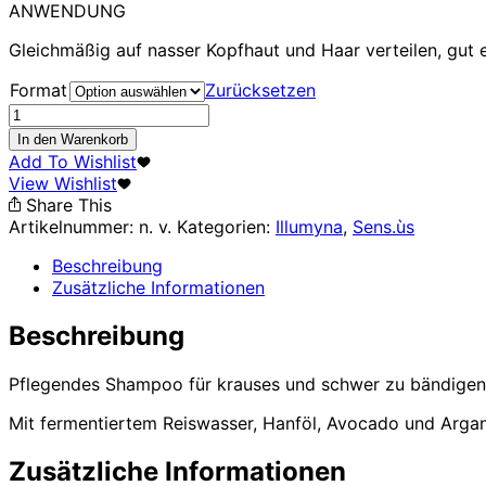
ANWENDUNG
Gleichmäßig auf nasser Kopfhaut und Haar verteilen, gut e
Format
Zurücksetzen
Discipline
Shampoo
In den Warenkorb
Menge
Add To Wishlist
View Wishlist
Share This
Artikelnummer:
n. v.
Kategorien:
Illumyna
,
Sens.ùs
Beschreibung
Zusätzliche Informationen
Beschreibung
Pflegendes Shampoo für krauses und schwer zu bändigen
Mit fermentiertem Reiswasser, Hanföl, Avocado und Argan.
Zusätzliche Informationen