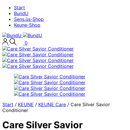
Start
BundU
Sens.ùs-Shop
Keune-Shop
0
Start
/
KEUNE
/
KEUNE Care
/
Care Silver Savior
Conditioner
Care Silver Savior