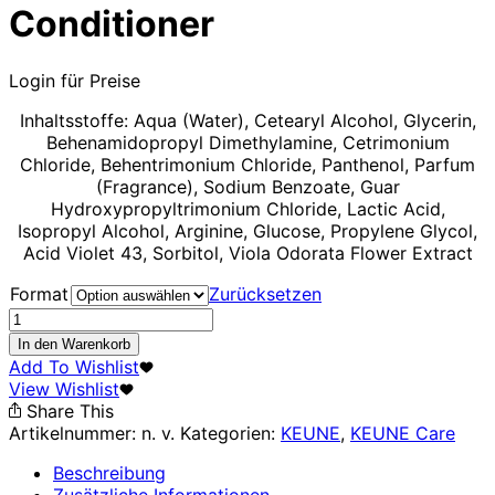
Conditioner
Login für Preise
Inhaltsstoffe: Aqua (Water), Cetearyl Alcohol, Glycerin,
Behenamidopropyl Dimethylamine, Cetrimonium
Chloride, Behentrimonium Chloride, Panthenol, Parfum
(Fragrance), Sodium Benzoate, Guar
Hydroxypropyltrimonium Chloride, Lactic Acid,
Isopropyl Alcohol, Arginine, Glucose, Propylene Glycol,
Acid Violet 43, Sorbitol, Viola Odorata Flower Extract
Format
Zurücksetzen
Care
Silver
In den Warenkorb
Savior
Add To Wishlist
Conditioner
View Wishlist
Menge
Share This
Artikelnummer:
n. v.
Kategorien:
KEUNE
,
KEUNE Care
Beschreibung
Zusätzliche Informationen