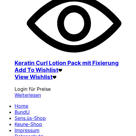
Keratin Curl Lotion Pack mit Fixierung
Add To Wishlist
View Wishlist
Login für Preise
Weiterlesen
Home
BundU
Sens.ùs-Shop
Keune-Shop
Impressum